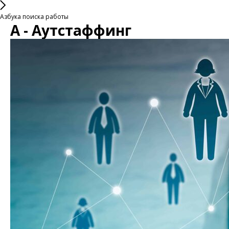
Азбука поиска работы
А - Аутстаффинг