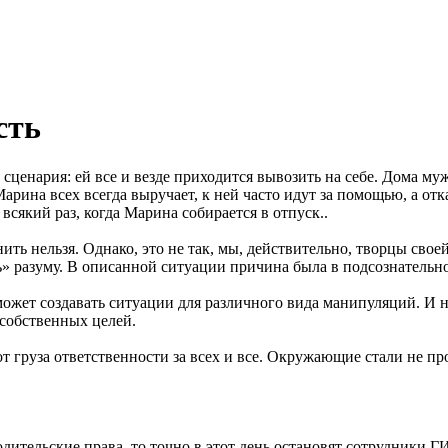
сть
енария: ей все и везде приходится вывозить на себе. Дома муж
рина всех всегда выручает, к ней часто идут за помощью, а от
всякий раз, когда Марина собирается в отпуск..
нить нельзя. Однако, это не так, мы, действительно, творцы сво
» разуму. В описанной ситуации причина была в подсознательно
может создавать ситуации для различного вида манипуляций. И 
 собственных целей.
т груза ответственности за всех и все. Окружающие стали не п
дительские права, то точно в этот день остановят сотрудники ГИ