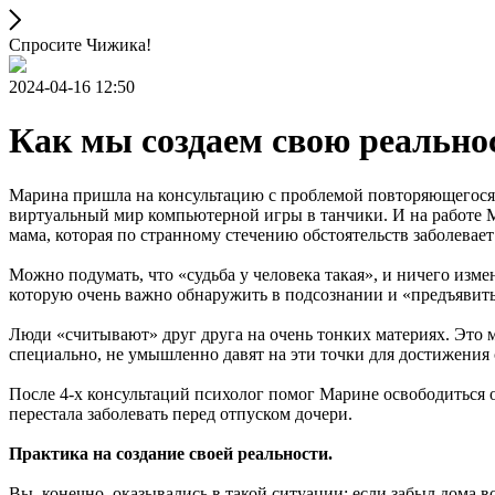
Спросите Чижика!
2024-04-16 12:50
Как мы создаем свою реально
Марина пришла на консультацию с проблемой повторяющегося сц
виртуальный мир компьютерной игры в танчики. И на работе Ма
мама, которая по странному стечению обстоятельств заболевает 
Можно подумать, что «судьба у человека такая», и ничего изме
которую очень важно обнаружить в подсознании и «предъявить
Люди «считывают» друг друга на очень тонких материях. Это 
специально, не умышленно давят на эти точки для достижения
После 4-х консультаций психолог помог Марине освободиться о
перестала заболевать перед отпуском дочери.
Практика на создание своей реальности.
Вы, конечно, оказывались в такой ситуации: если забыл дома во