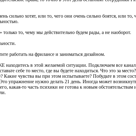
чень сильно хотят, или то, чего они очень сильно боятся, или то
льностью.
» только то, чему мы действительно будем рады, а не наоборот.
ьности.
тите работать на фрилансе и заниматься дизайном.
УЖЕ находитесь в этой желаемой ситуации. Подключаем все канал
авьте себе то место, где вы будете находиться. Что это за мест
 Какие чувства вы при этом испытываете? Побудьте в этом сост
. Это упражнение нужно делать 21 день. Иногда может возникнуть
всего, какая-то часть психики не готова к новым обстоятельствам
ли.