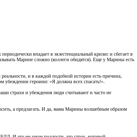
 периодически впадает в экзестенциальный кризис и сбегает в
казывать Марине сложно (коллеги обидятся). Еще у Марины есть
ей реальности, и в каждой подобной истории есть причина,
м убеждении героини: «Я должна всех спасать!».
наши страхи и убеждения люди считывают и часто не
росить, а предлагать. И да, мама Марины волшебным образом
БДД. И это не закон подлости, это страх, который